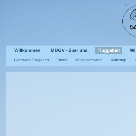
Willkommen
MDGV - über uns
Fluggebiet
Wi
Gschwend/Galgenen
Tostel
Müllergschwänd
Kistleralp