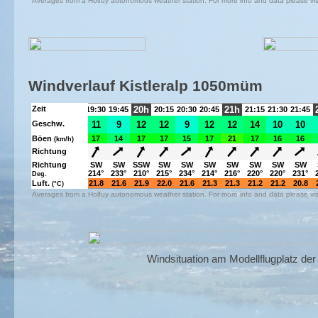
Windverlauf Kistleralp 1050müm
Windsituation am Modellflugplatz de