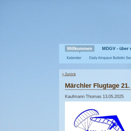
Willkommen
MDGV - über 
Kalender
Daily Airspace Bulletin S
> Zurück
Märchler Flugtage 21. 
Kaufmann Thomas
13.05.2025